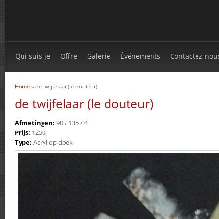
Qui suis-je
Offre
Galerie
Événements
Contactez-nou
Home
» de twijfelaar (le douteur)
You are here
de twijfelaar (le douteur)
Afmetingen:
90 / 135 / 4
Prijs:
1250
Type:
Acryl op doek